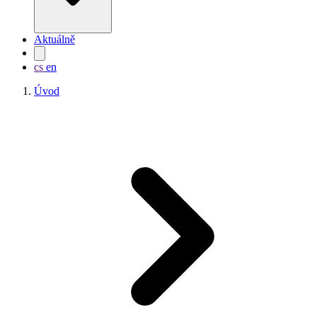
Aktuálně
cs
en
Úvod