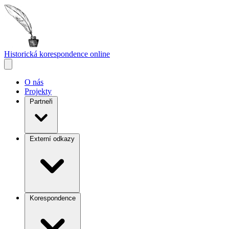
Historická korespondence
online
O nás
Projekty
Partneři
Externí odkazy
Korespondence